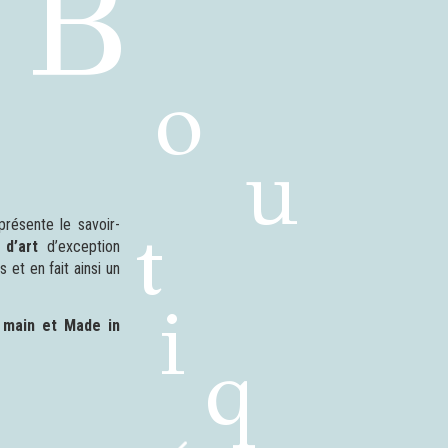
B
o
u
t
présente le savoir-
 d’art
d’exception
et en fait ainsi un
i
 main et Made in
q