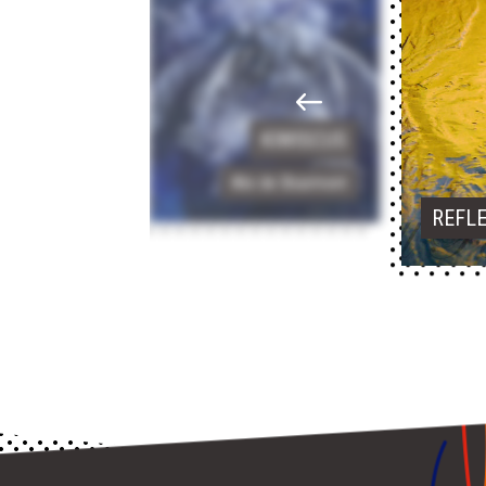
D'UNE NUIT
D'ÉTÉ
Anne Levillain
KIWISCUS
Alix de Bourmont
REFL