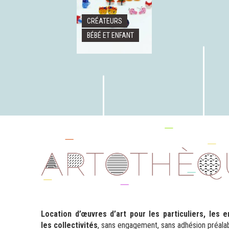
CRÉATEURS
BÉBÉ ET ENFANT
 TEMPS -
Location d’œuvres d’art pour les particuliers, les 
DE VENTE
QUAND IL Y AVAIT
les collectivités
, sans engagement, sans adhésion préalab