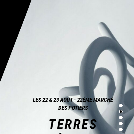
LES 22 & 23 AOÛT - 22ÈME MARCHÉ
DES POTIERS
TERRES