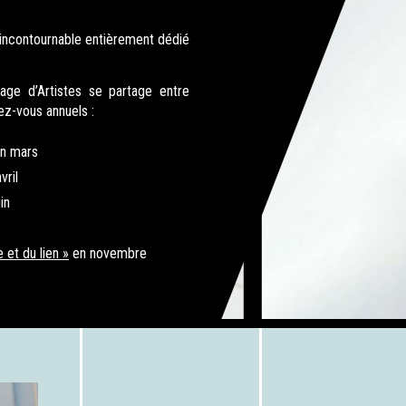
S
u incontournable entièrement dédié
TÉES
age d’Artistes se partage entre
dez-vous annuels :
n mars
vril
in
 et du lien »
en novembre