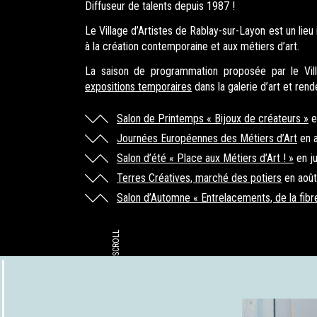
Diffuseur de talents depuis 1987 !
VISITE
Le Village d’Artistes de Rablay-sur-Layon est un lie
à la création contemporaine et aux métiers d’art.
COMMEN
La saison de programmation proposée par le Vill
expositions temporaires
dans la galerie d’art et ren
Salon de Printemps « Bijoux de créateurs »
e
Journées Européennes des Métiers d’Art
en a
EN SAVOIR PLUS
Salon d’été « Place aux Métiers d’Art ! »
en ju
Terres Créatives, marché des potiers
en août
Salon d’Automne
« Entrelacements, de la fibre
SCROLL